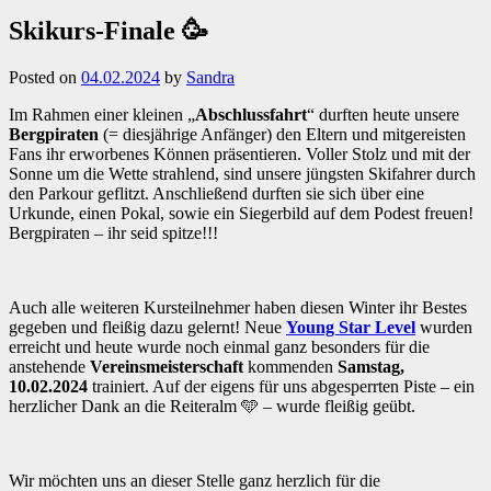
Skikurs-Finale 🥳
Posted on
04.02.2024
by
Sandra
Im Rahmen einer kleinen „
Abschlussfahrt
“ durften heute unsere
Bergpiraten
(= diesjährige Anfänger) den Eltern und mitgereisten
Fans ihr erworbenes Können präsentieren. Voller Stolz und mit der
Sonne um die Wette strahlend, sind unsere jüngsten Skifahrer durch
den Parkour geflitzt. Anschließend durften sie sich über eine
Urkunde, einen Pokal, sowie ein Siegerbild auf dem Podest freuen!
Bergpiraten – ihr seid spitze!!!
Auch alle weiteren Kursteilnehmer haben diesen Winter ihr Bestes
gegeben und fleißig dazu gelernt! Neue
Young Star Level
wurden
erreicht und heute wurde noch einmal ganz besonders für die
anstehende
Vereinsmeisterschaft
kommenden
Samstag,
10.02.2024
trainiert. Auf der eigens für uns abgesperrten Piste – ein
herzlicher Dank an die Reiteralm 🩵 – wurde fleißig geübt.
Wir möchten uns an dieser Stelle ganz herzlich für die