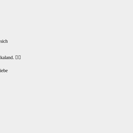
 sich
aland. 🏴‍☠️
iebe