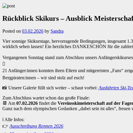
Rückblick Skikurs – Ausblick Meisterschaf
Posted on
03.02.2026
by
Sandra
Vier sonnige Skikurstage, hervorragende Bedingungen, insgesamt 1.33
wirklich sehen lassen! Ein herzliches DANKESCHÖN für die zahlrei
Vergangenen Sonntag stand zum Abschluss unsers Anfängerskikurses
⛷️
21 Anfänger:innen konnten ihren Eltern und mitgereisten „Fans“ zeig
Bergpiraten:innen – wir sind stolz auf euch!
📸 Unsere Galerie füllt sich weiter – schaut vorbei:
Ausfahrten Ski-T
Zum Abschluss wartet schon das große Finale:
📆 Am
07.02.2026
findet die
Vereinsskimeisterschaft auf der Fage
Ganz nach dem olympischen Gedanken „dabei sein ist alles“, freuen 
ℹ️ Alle Infos:
👉
Ausschreibung Rennen 2026