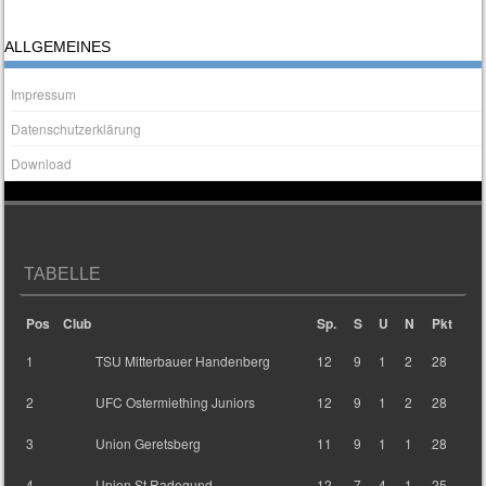
ALLGEMEINES
Impressum
Datenschutzerklärung
Download
TABELLE
Pos
Club
Sp.
S
U
N
Pkt
1
TSU Mitterbauer Handenberg
12
9
1
2
28
2
UFC Ostermiething Juniors
12
9
1
2
28
3
Union Geretsberg
11
9
1
1
28
4
Union St.Radegund
12
7
4
1
25