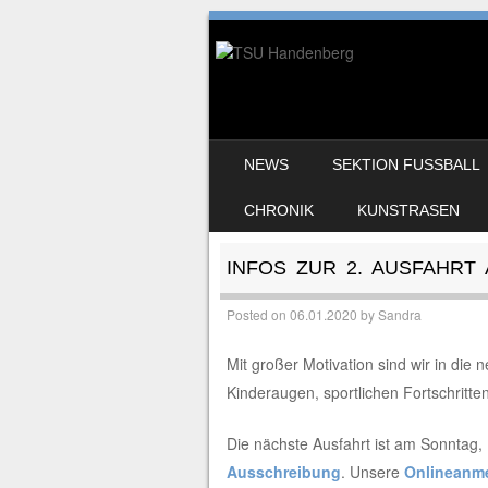
SKIP TO CONTENT
NEWS
SEKTION FUSSBALL
MENU
CHRONIK
KUNSTRASEN
INFOS ZUR 2. AUSFAHRT 
Posted on
06.01.2020
by
Sandra
Mit großer Motivation sind wir in die
Kinderaugen, sportlichen Fortschritte
Die nächste Ausfahrt ist am Sonntag, 
Ausschreibung
. Unsere
Onlineanm