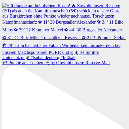
+3 Punkte aus Lochen! 💪🏼 Obwohl unsere Reserve-Man