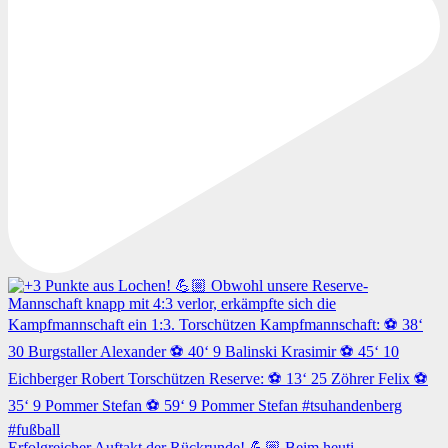
Erfolgreicher Auftakt der Rückrunde! 💪🏼 Beim heuti