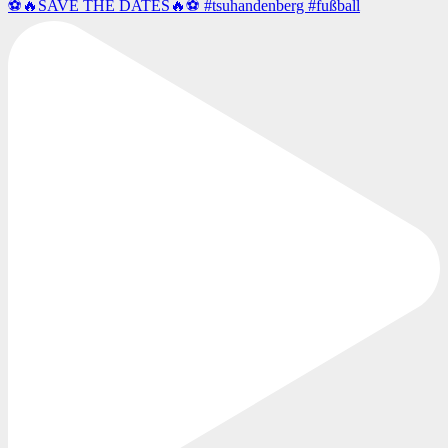
⚽️🔥SAVE THE DATES🔥⚽️ #tsuhandenberg #fußball