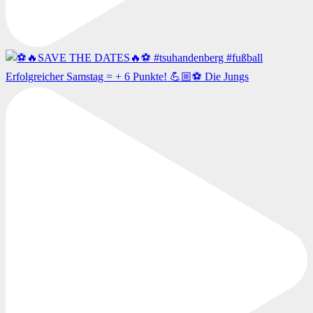
Erfolgreicher Samstag = + 6 Punkte! 💪🏼⚽️ Die Jungs