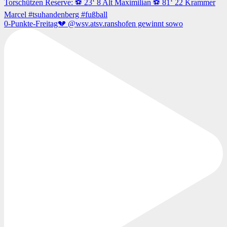
0-Punkte-Freitag💔 @wsv.atsv.ranshofen gewinnt sowo