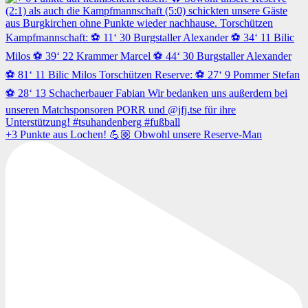
+3 Punkte aus Lochen! 💪🏼 Obwohl unsere Reserve-Man