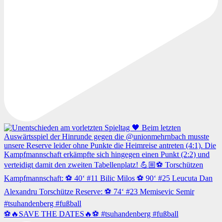
⚽️🔥SAVE THE DATES🔥⚽️ #tsuhandenberg #fußball