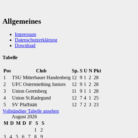
Allgemeines
Impressum
Datenschutzerklärung
Download
Tabelle
Pos
Club
Sp.
S
U
N
Pkt
1
TSU Mitterbauer Handenberg
12
9
1
2
28
2
UFC Ostermiething Juniors
12
9
1
2
28
3
Union Geretsberg
11
9
1
1
28
4
Union St.Radegund
12
7
4
1
25
5
SV Pfaffstätt
12
7
2
3
23
Vollständige Tabelle ansehen
August 2026
M
D
M
D
F
S
S
1
2
3
4
5
6
7
8
9