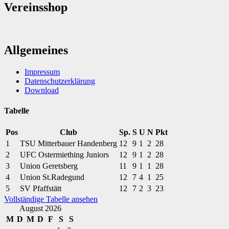
Vereinsshop
Allgemeines
Impressum
Datenschutzerklärung
Download
Tabelle
Pos
Club
Sp.
S
U
N
Pkt
1
TSU Mitterbauer Handenberg
12
9
1
2
28
2
UFC Ostermiething Juniors
12
9
1
2
28
3
Union Geretsberg
11
9
1
1
28
4
Union St.Radegund
12
7
4
1
25
5
SV Pfaffstätt
12
7
2
3
23
Vollständige Tabelle ansehen
August 2026
M
D
M
D
F
S
S