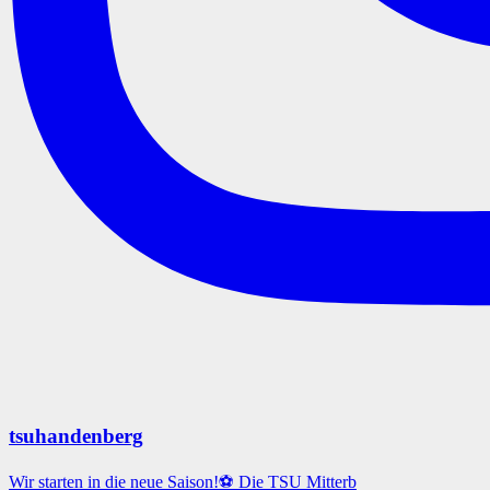
tsuhandenberg
Wir starten in die neue Saison!⚽️ Die TSU Mitterb