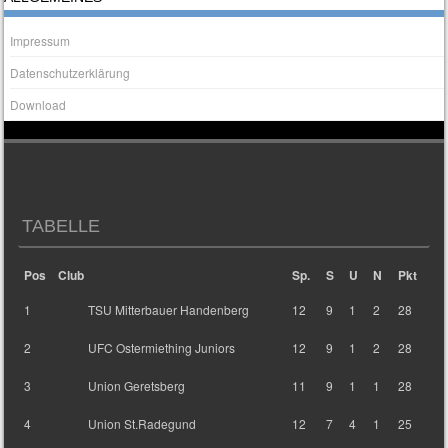
Impressum
Datenschutzerklärung
Download
TABELLE
Pos
Club
Sp.
S
U
N
Pkt
1
TSU Mitterbauer Handenberg
12
9
1
2
28
2
UFC Ostermiething Juniors
12
9
1
2
28
3
Union Geretsberg
11
9
1
1
28
4
Union St.Radegund
12
7
4
1
25