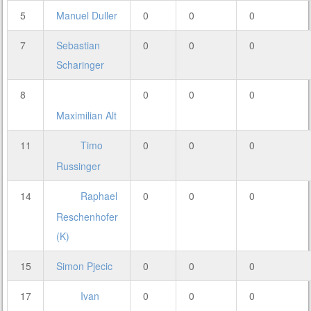
5
Manuel Duller
0
0
0
7
Sebastian
0
0
0
Scharinger
8
0
0
0
Maximilian Alt
11
Timo
0
0
0
Russinger
14
Raphael
0
0
0
Reschenhofer
(K)
15
Simon Pjecic
0
0
0
17
Ivan
0
0
0