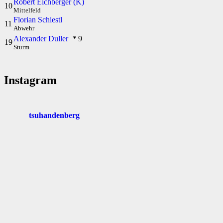
Robert Eichberger (K)
10
Mittelfeld
Florian Schiestl
11
Abwehr
Alexander Duller
9
19
Sturm
Instagram
tsuhandenberg