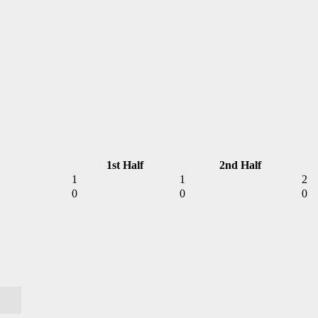
1st Half
2nd Half
1
1
2
0
0
0