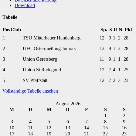
Download
Tabelle
Pos
Club
Sp.
S
U
N
Pkt
1
TSU Mitterbauer Handenberg
12
9
1
2
28
2
UFC Ostermiething Juniors
12
9
1
2
28
3
Union Geretsberg
11
9
1
1
28
4
Union St.Radegund
12
7
4
1
25
5
SV Pfaffstätt
12
7
2
3
23
Vollständige Tabelle ansehen
August 2026
M
D
M
D
F
S
S
1
2
3
4
5
6
7
8
9
10
11
12
13
14
15
16
17
18
19
20
21
22
23