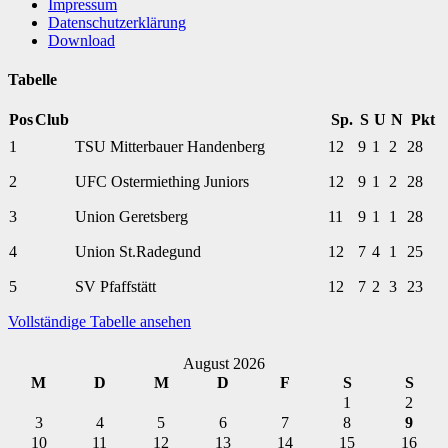
Impressum
Datenschutzerklärung
Download
Tabelle
Pos
Club
Sp.
S
U
N
Pkt
1
TSU Mitterbauer Handenberg
12
9
1
2
28
2
UFC Ostermiething Juniors
12
9
1
2
28
3
Union Geretsberg
11
9
1
1
28
4
Union St.Radegund
12
7
4
1
25
5
SV Pfaffstätt
12
7
2
3
23
Vollständige Tabelle ansehen
August 2026
M
D
M
D
F
S
S
1
2
3
4
5
6
7
8
9
10
11
12
13
14
15
16