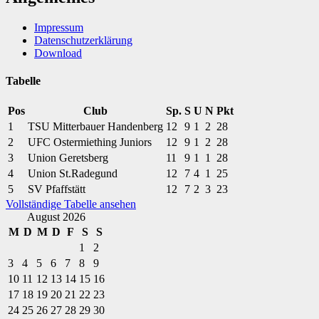
Impressum
Datenschutzerklärung
Download
Tabelle
Pos
Club
Sp.
S
U
N
Pkt
1
TSU Mitterbauer Handenberg
12
9
1
2
28
2
UFC Ostermiething Juniors
12
9
1
2
28
3
Union Geretsberg
11
9
1
1
28
4
Union St.Radegund
12
7
4
1
25
5
SV Pfaffstätt
12
7
2
3
23
Vollständige Tabelle ansehen
August 2026
M
D
M
D
F
S
S
1
2
3
4
5
6
7
8
9
10
11
12
13
14
15
16
17
18
19
20
21
22
23
24
25
26
27
28
29
30