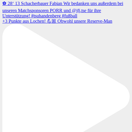
+3 Punkte aus Lochen! 💪🏼 Obwohl unsere Reserve-Man