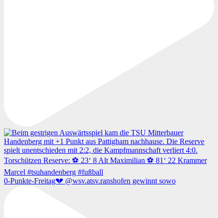
0-Punkte-Freitag💔 @wsv.atsv.ranshofen gewinnt sowo