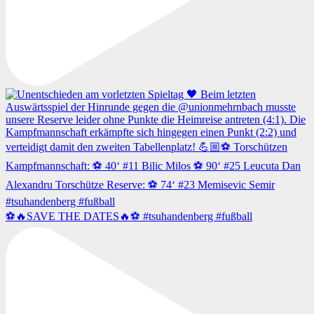
⚽️🔥SAVE THE DATES🔥⚽️ #tsuhandenberg #fußball