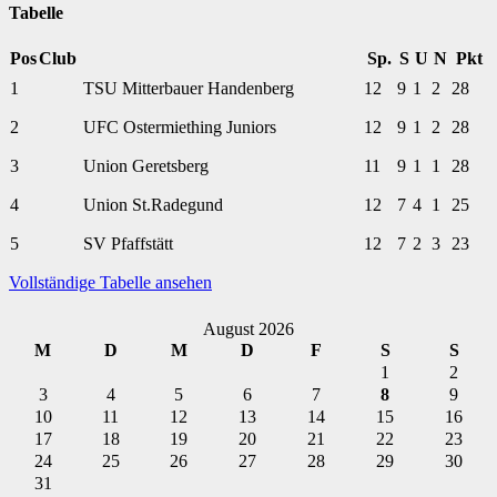
Tabelle
Pos
Club
Sp.
S
U
N
Pkt
1
TSU Mitterbauer Handenberg
12
9
1
2
28
2
UFC Ostermiething Juniors
12
9
1
2
28
3
Union Geretsberg
11
9
1
1
28
4
Union St.Radegund
12
7
4
1
25
5
SV Pfaffstätt
12
7
2
3
23
Vollständige Tabelle ansehen
August 2026
M
D
M
D
F
S
S
1
2
3
4
5
6
7
8
9
10
11
12
13
14
15
16
17
18
19
20
21
22
23
24
25
26
27
28
29
30
31