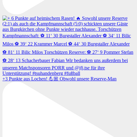
+3 Punkte aus Lochen! 💪🏼 Obwohl unsere Reserve-Man