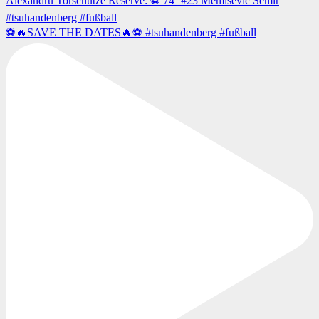
⚽️🔥SAVE THE DATES🔥⚽️ #tsuhandenberg #fußball