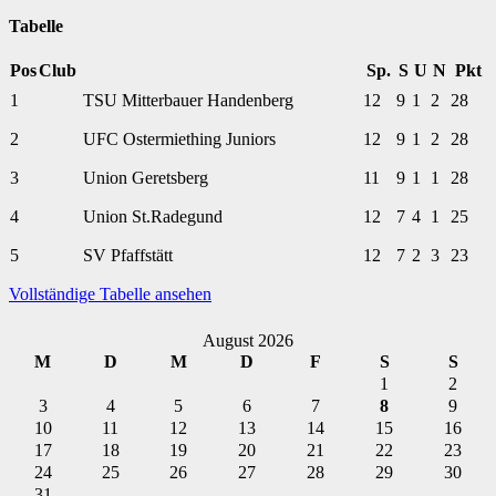
Tabelle
Pos
Club
Sp.
S
U
N
Pkt
1
TSU Mitterbauer Handenberg
12
9
1
2
28
2
UFC Ostermiething Juniors
12
9
1
2
28
3
Union Geretsberg
11
9
1
1
28
4
Union St.Radegund
12
7
4
1
25
5
SV Pfaffstätt
12
7
2
3
23
Vollständige Tabelle ansehen
August 2026
M
D
M
D
F
S
S
1
2
3
4
5
6
7
8
9
10
11
12
13
14
15
16
17
18
19
20
21
22
23
24
25
26
27
28
29
30
31