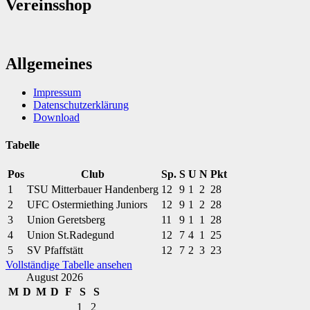
Vereinsshop
Allgemeines
Impressum
Datenschutzerklärung
Download
Tabelle
Pos
Club
Sp.
S
U
N
Pkt
1
TSU Mitterbauer Handenberg
12
9
1
2
28
2
UFC Ostermiething Juniors
12
9
1
2
28
3
Union Geretsberg
11
9
1
1
28
4
Union St.Radegund
12
7
4
1
25
5
SV Pfaffstätt
12
7
2
3
23
Vollständige Tabelle ansehen
August 2026
M
D
M
D
F
S
S
1
2