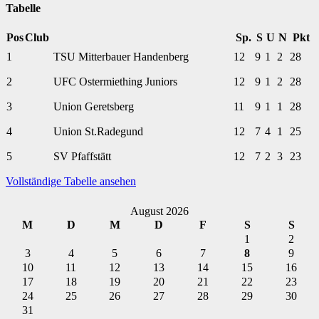
Tabelle
Pos
Club
Sp.
S
U
N
Pkt
1
TSU Mitterbauer Handenberg
12
9
1
2
28
2
UFC Ostermiething Juniors
12
9
1
2
28
3
Union Geretsberg
11
9
1
1
28
4
Union St.Radegund
12
7
4
1
25
5
SV Pfaffstätt
12
7
2
3
23
Vollständige Tabelle ansehen
August 2026
M
D
M
D
F
S
S
1
2
3
4
5
6
7
8
9
10
11
12
13
14
15
16
17
18
19
20
21
22
23
24
25
26
27
28
29
30
31