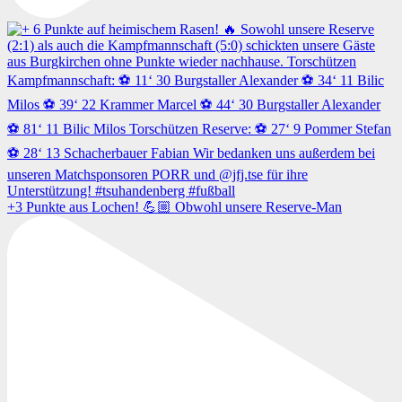
+3 Punkte aus Lochen! 💪🏼 Obwohl unsere Reserve-Man