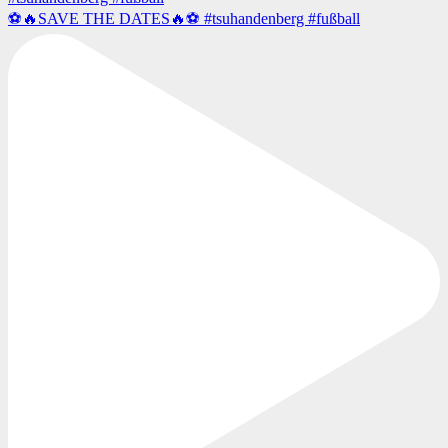
⚽️🔥SAVE THE DATES🔥⚽️ #tsuhandenberg #fußball