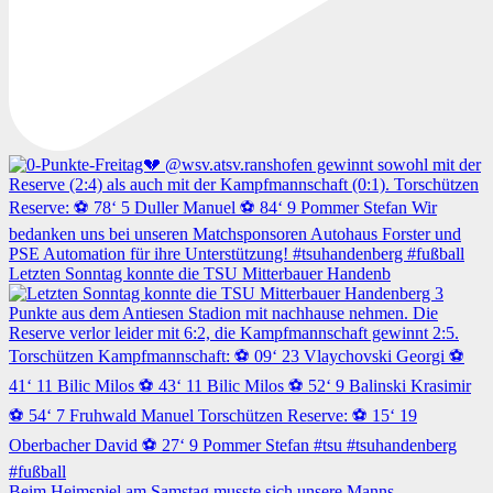
Letzten Sonntag konnte die TSU Mitterbauer Handenb
Beim Heimspiel am Samstag musste sich unsere Manns