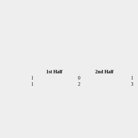
1st Half
2nd Half
1
0
1
1
2
3