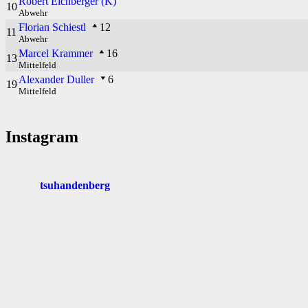
Robert Eichberger (K)
10
Abwehr
Florian Schiestl
12
11
Abwehr
Marcel Krammer
16
13
Mittelfeld
Alexander Duller
6
19
Mittelfeld
Instagram
tsuhandenberg