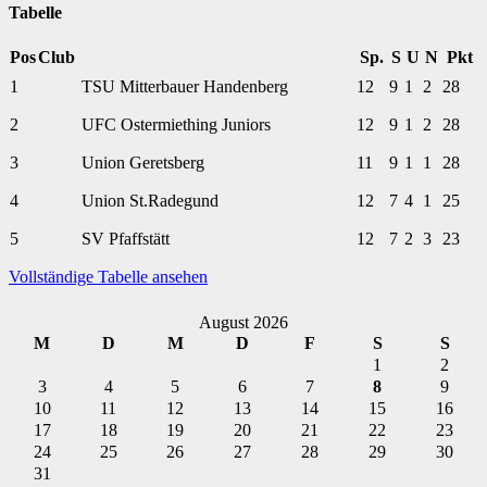
Tabelle
Pos
Club
Sp.
S
U
N
Pkt
1
TSU Mitterbauer Handenberg
12
9
1
2
28
2
UFC Ostermiething Juniors
12
9
1
2
28
3
Union Geretsberg
11
9
1
1
28
4
Union St.Radegund
12
7
4
1
25
5
SV Pfaffstätt
12
7
2
3
23
Vollständige Tabelle ansehen
August 2026
M
D
M
D
F
S
S
1
2
3
4
5
6
7
8
9
10
11
12
13
14
15
16
17
18
19
20
21
22
23
24
25
26
27
28
29
30
31