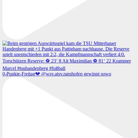
0-Punkte-Freitag💔 @wsv.atsv.ranshofen gewinnt sowo