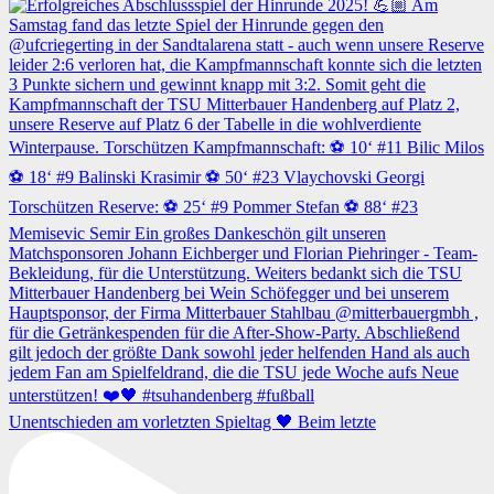
Unentschieden am vorletzten Spieltag 🖤 Beim letzte