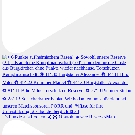
+3 Punkte aus Lochen! 💪🏼 Obwohl unsere Reserve-Man