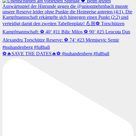
⚽️🔥SAVE THE DATES🔥⚽️ #tsuhandenberg #fußball