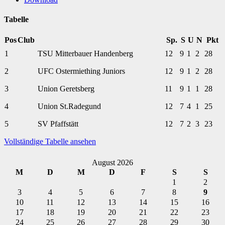
Tabelle
Pos
Club
Sp.
S
U
N
Pkt
1
TSU Mitterbauer Handenberg
12
9
1
2
28
2
UFC Ostermiething Juniors
12
9
1
2
28
3
Union Geretsberg
11
9
1
1
28
4
Union St.Radegund
12
7
4
1
25
5
SV Pfaffstätt
12
7
2
3
23
Vollständige Tabelle ansehen
August 2026
M
D
M
D
F
S
S
1
2
3
4
5
6
7
8
9
10
11
12
13
14
15
16
17
18
19
20
21
22
23
24
25
26
27
28
29
30