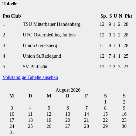
Tabelle
Pos
Club
Sp.
S
U
N
Pkt
1
TSU Mitterbauer Handenberg
12
9
1
2
28
2
UFC Ostermiething Juniors
12
9
1
2
28
3
Union Geretsberg
11
9
1
1
28
4
Union St.Radegund
12
7
4
1
25
5
SV Pfaffstätt
12
7
2
3
23
Vollständige Tabelle ansehen
August 2026
M
D
M
D
F
S
S
1
2
3
4
5
6
7
8
9
10
11
12
13
14
15
16
17
18
19
20
21
22
23
24
25
26
27
28
29
30
31